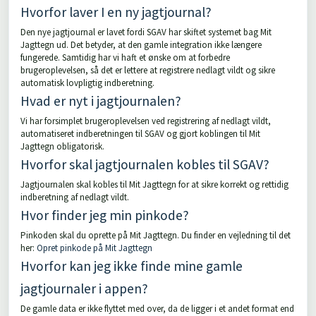
Hvorfor laver I en ny jagtjournal?
Den nye jagtjournal er lavet fordi SGAV har skiftet systemet bag Mit
Jagttegn ud. Det betyder, at den gamle integration ikke længere
fungerede. Samtidig har vi haft et ønske om at forbedre
brugeroplevelsen, så det er lettere at registrere nedlagt vildt og sikre
automatisk lovpligtig indberetning.
Hvad er nyt i jagtjournalen?
Vi har forsimplet brugeroplevelsen ved registrering af nedlagt vildt,
automatiseret indberetningen til SGAV og gjort koblingen til Mit
Jagttegn obligatorisk.
Hvorfor skal jagtjournalen kobles til SGAV?
Jagtjournalen skal kobles til Mit Jagttegn for at sikre korrekt og rettidig
indberetning af nedlagt vildt.
Hvor finder jeg min pinkode?
Pinkoden skal du oprette på Mit Jagttegn. Du finder en vejledning til det
her:
Opret pinkode på Mit Jagttegn
Hvorfor kan jeg ikke finde mine gamle
jagtjournaler i appen?
De gamle data er ikke flyttet med over, da de ligger i et andet format end