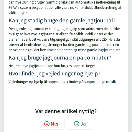
den nye løsning bruger. Samtidig ville den automatiske indberetning til
SGAV's system betyde, at der ville være risiko for dobbeltindberetning af
vildtudbytte.
Kan jeg stadig bruge den gamle jagtjournal?
Den gamle jagtjournal er stadig tilgængelig som arkiv, men det er ikke
muligt at lave nye jagtjournaler eller tilføje vildt. Indtil videre er det
planen, at arkivet vil være tilgængeligt indtil udgangen af 2025. Hvis du
ønsker at hente dine registreringer fra den gamle jagtjournal, finder en
en vejledning til det her:
Hvordan henter jeg mine gamle jagtjournaler?
Kan jeg bruge jagtjournalen på computer?
Nej, den nye jagtjournal kan kun bruges i appen Jæger.
Hvor finder jeg vejledninger og hjælp?
Vejledninger og hjælp til appen Jæger findes på
support.jaegerne.dk
.
Var denne artikel nyttig?
Nej
Ja